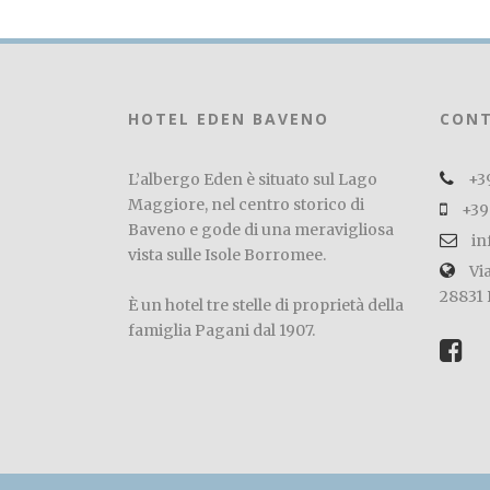
HOTEL EDEN BAVENO
CONT
L’albergo Eden è situato sul Lago
+3
Maggiore, nel centro storico di
+39
Baveno e gode di una meravigliosa
in
vista sulle Isole Borromee.
Via
28831 
È un hotel tre stelle di proprietà della
famiglia Pagani dal 1907.