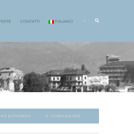
•
FERTE
CONTATTI
ITALIANO
iesta preventivo
4. Conferma dati