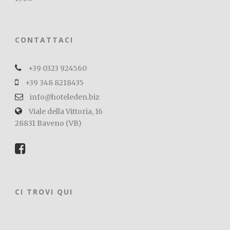
CONTATTACI
+39 0323 924560
+39 348 8218435
info@hoteleden.biz
Viale della Vittoria, 16
28831 Baveno (VB)
CI TROVI QUI