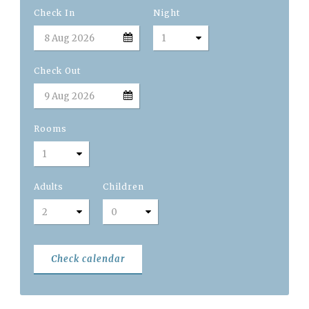
Check In
Night
Check Out
Italiano
English
Rooms
Français
Adults
Children