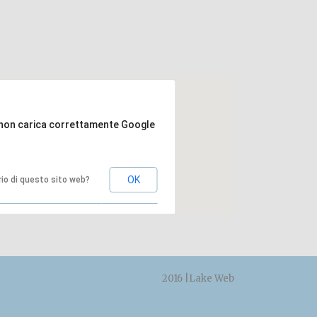
non carica correttamente Google
OK
ario di questo sito web?
2016 |
Lake Web