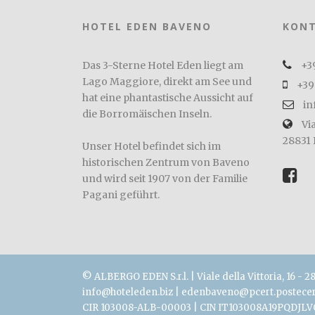
HOTEL EDEN BAVENO
KON
Das 3-Sterne Hotel Eden liegt am
+3
Lago Maggiore, direkt am See und
+39
hat eine phantastische Aussicht auf
in
die Borromäischen Inseln.
Via
28831 
Unser Hotel befindet sich im
historischen Zentrum von Baveno
und wird seit 1907 von der Familie
Pagani geführt.
© ALBERGO EDEN S.r.l. | Viale della Vittoria, 16 -
info@hoteleden.biz | edenbaveno@pcert.postecert.
CIR 103008-ALB-00003 | CIN IT103008A19PQDJLV