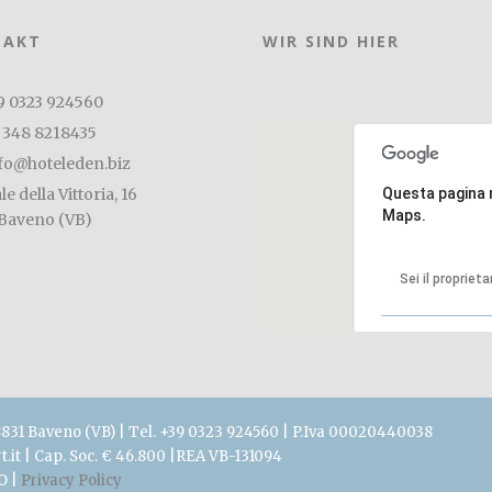
TAKT
WIR SIND HIER
9 0323 924560
 348 8218435
fo@hoteleden.biz
le della Vittoria, 16
Questa pagina 
Maps.
Baveno (VB)
Sei il propriet
 28831 Baveno (VB) | Tel. +39 0323 924560 | P.Iva 00020440038
it | Cap. Soc. € 46.800 |REA VB-131094
O |
Privacy Policy